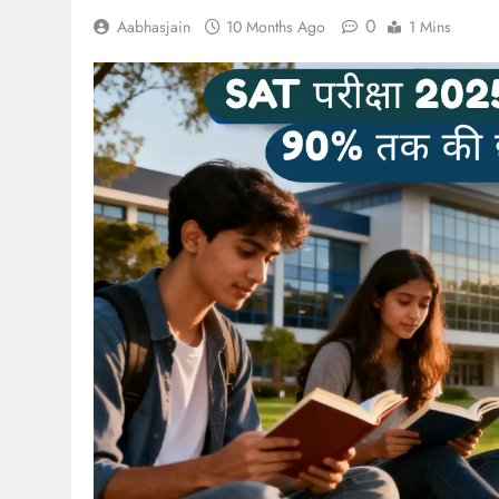
0
Aabhasjain
10 Months Ago
1 Mins