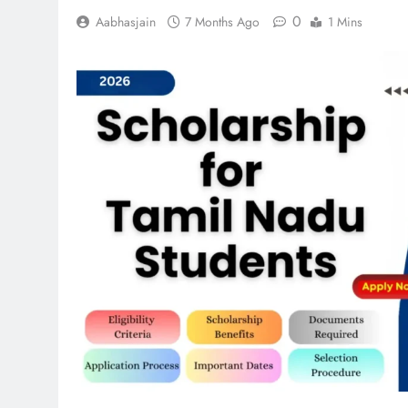
0
Aabhasjain
7 Months Ago
1 Mins