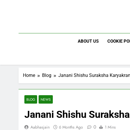
Skip
to
content
ABOUT US
COOKIE PO
Home
Blog
Janani Shishu Suraksha Karyakra
BLOG
NEWS
Janani Shishu Suraksh
0
Aabhasjain
6 Months Ago
1 Mins