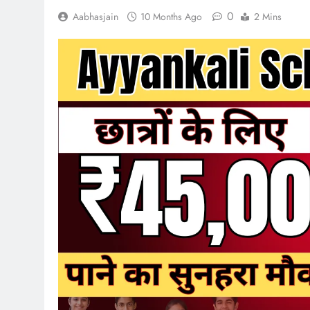
0
Aabhasjain
10 Months Ago
2 Mins