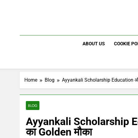
Skip
to
content
ABOUT US
COOKIE PO
Home
Blog
Ayyankali Scholarship Education औ
BLOG
Ayyankali Scholarship 
का Golden मौका