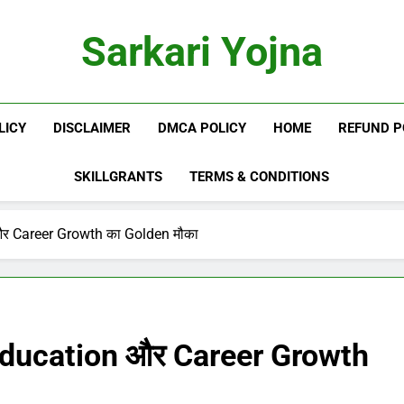
Sarkari Yojna
LICY
DISCLAIMER
DMCA POLICY
HOME
REFUND P
SKILLGRANTS
TERMS & CONDITIONS
र Career Growth का Golden मौका
Education और Career Growth