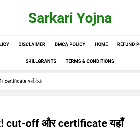
Sarkari Yojna
LICY
DISCLAIMER
DMCA POLICY
HOME
REFUND P
SKILLGRANTS
TERMS & CONDITIONS
ertificate यहाँ देखें
cut-off और certificate यहाँ