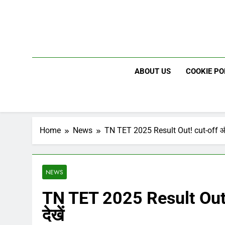
Skip
to
content
ABOUT US
COOKIE PO
Home
News
TN TET 2025 Result Out! cut-off और c
NEWS
TN TET 2025 Result Out! 
देखें