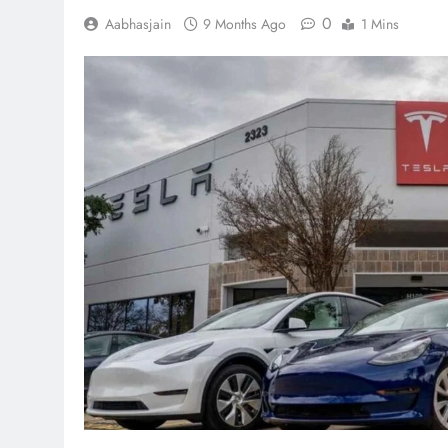
0
Aabhasjain
9 Months Ago
1 Mins