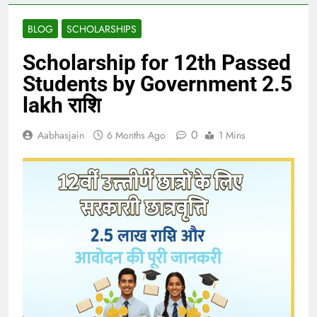
BLOG
SCHOLARSHIPS
Scholarship for 12th Passed
Students by Government 2.5
lakh राशि
0
Aabhasjain
6 Months Ago
1 Mins