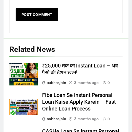
Related News
₹25,000 तक का Instant Loan – अब
पैसों की टेंशन खत्म!
aabhasjain
3 months ago
0
Fibe Loan Se Instant Personal
Loan Kaise Apply Karein – Fast
Online Loan Process
aabhasjain
3 months ago
0
CASHe Loan Se Instant Personal