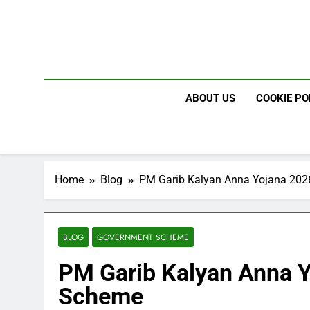
Skip
to
content
ABOUT US
COOKIE PO
Home
Blog
PM Garib Kalyan Anna Yojana 202
BLOG
GOVERNMENT SCHEME
PM Garib Kalyan Anna Y
Scheme