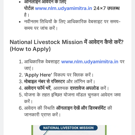
ऑनलाइन
आवेदन
के
लिए
पोर्टल
www.nlm.udyamimitra.in
24×7
उपलब्ध
है।
नवीनतम तिथियों के लिए आधिकारिक वेबसाइट पर समय-
समय पर जांच करें।
National Livestock Mission
में
आवेदन
कैसे
करें
?
(How to Apply)
आधिकारिक वेबसाइट
www.nlm.udyamimitra.in
पर
जाएं।
‘Apply Here’
विकल्प पर क्लिक करें।
मोबाइल
नंबर
से
रजिस्टर
और लॉगिन करें।
आवेदन
फॉर्म
भरें
, आवश्यक
दस्तावेज
अपलोड
करें।
योजना के तहत इच्छित योजना मॉडल चुनकर आवेदन जमा
करें।
आवेदन की स्थिति
ऑनलाइन
देखें
और
डिस्बर्समेंट
की
जानकारी प्राप्त करें।