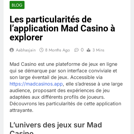
BLOG
Les particularités de
l’application Mad Casino à
explorer
0
Aabhasjain
8 Months Ago
3 Mins
Mad Casino est une plateforme de jeux en ligne
qui se démarque par son interface conviviale et
son large éventail de jeux. Accessible via
https://madcasinos.app
, elle s’adresse à une large
audience, proposant des expériences de jeu
adaptées aux différents profils de joueurs.
Découvrons les particularités de cette application
attrayante.
L’univers des jeux sur Mad
Casino