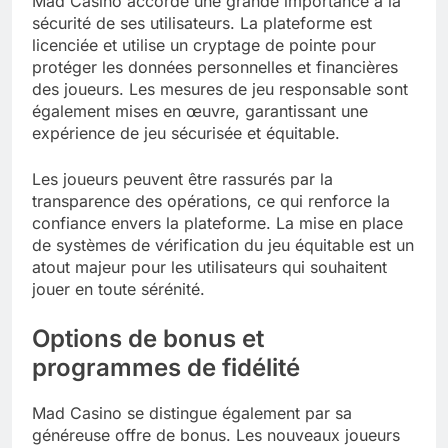
Mad Casino accorde une grande importance à la
sécurité de ses utilisateurs. La plateforme est
licenciée et utilise un cryptage de pointe pour
protéger les données personnelles et financières
des joueurs. Les mesures de jeu responsable sont
également mises en œuvre, garantissant une
expérience de jeu sécurisée et équitable.
Les joueurs peuvent être rassurés par la
transparence des opérations, ce qui renforce la
confiance envers la plateforme. La mise en place
de systèmes de vérification du jeu équitable est un
atout majeur pour les utilisateurs qui souhaitent
jouer en toute sérénité.
Options de bonus et
programmes de fidélité
Mad Casino se distingue également par sa
généreuse offre de bonus. Les nouveaux joueurs