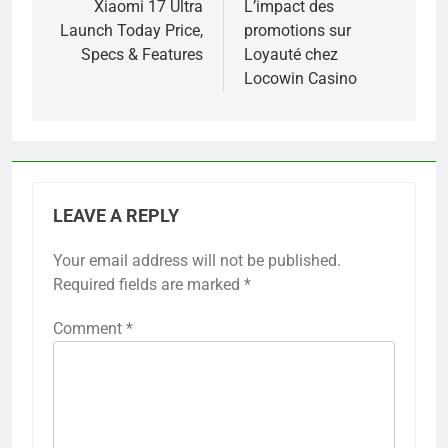
navigation
Xiaomi 17 Ultra
L’impact des
Launch Today Price,
promotions sur
Specs & Features
Loyauté chez
Locowin Casino
LEAVE A REPLY
Your email address will not be published.
Required fields are marked
*
Comment
*