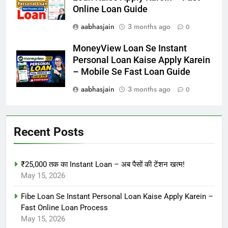
Online Loan Guide
aabhasjain
3 months ago
0
MoneyView Loan Se Instant
Personal Loan Kaise Apply Karein
– Mobile Se Fast Loan Guide
aabhasjain
3 months ago
0
Recent Posts
₹25,000 तक का Instant Loan – अब पैसों की टेंशन खत्म!
May 15, 2026
Fibe Loan Se Instant Personal Loan Kaise Apply Karein –
Fast Online Loan Process
May 15, 2026