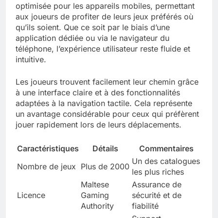
optimisée pour les appareils mobiles, permettant
aux joueurs de profiter de leurs jeux préférés où
qu’ils soient. Que ce soit par le biais d’une
application dédiée ou via le navigateur du
téléphone, l’expérience utilisateur reste fluide et
intuitive.
Les joueurs trouvent facilement leur chemin grâce
à une interface claire et à des fonctionnalités
adaptées à la navigation tactile. Cela représente
un avantage considérable pour ceux qui préfèrent
jouer rapidement lors de leurs déplacements.
Caractéristiques
Détails
Commentaires
Un des catalogues
Nombre de jeux
Plus de 2000
les plus riches
Maltese
Assurance de
Licence
Gaming
sécurité et de
Authority
fiabilité