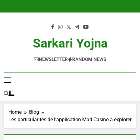
Skip
to
content
Sarkari Yojna
NEWSLETTER
RANDOM NEWS
Home
Blog
Les particularités de l’application Mad Casino à explorer