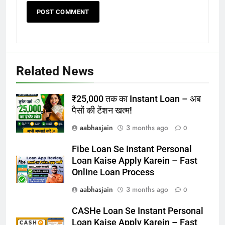
Related News
₹25,000 तक का Instant Loan – अब
पैसों की टेंशन खत्म!
aabhasjain
3 months ago
0
Fibe Loan Se Instant Personal
Loan Kaise Apply Karein – Fast
Online Loan Process
aabhasjain
3 months ago
0
CASHe Loan Se Instant Personal
Loan Kaise Apply Karein – Fast