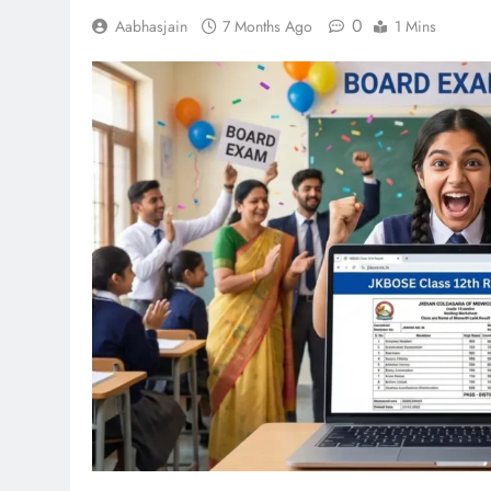
0
Aabhasjain
7 Months Ago
1 Mins