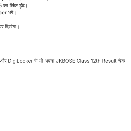
5
का लिंक ढूंढें।
ber
भरें।
पर दिखेगा।
।
SMS और DigiLocker से भी अपना JKBOSE Class 12th Result चेक
]