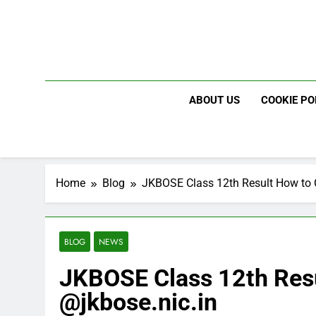
Skip
to
content
ABOUT US
COOKIE PO
Home
Blog
JKBOSE Class 12th Result How to 
BLOG
NEWS
JKBOSE Class 12th Res
@jkbose.nic.in