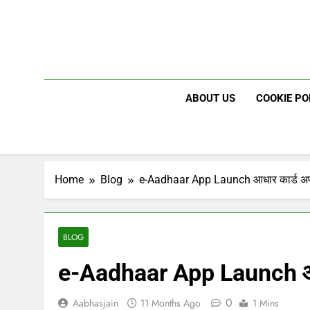
Skip
to
content
ABOUT US
COOKIE PO
Home
Blog
e-Aadhaar App Launch आधार कार्ड अ
BLOG
e-Aadhaar App Launch आध
0
Aabhasjain
11 Months Ago
1 Mins