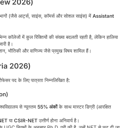
view 2026)
 विभागों (जैसे आर्ट्स, साइंस, कॉमर्स और सोशल साइंस) में
Assistant
्न कॉलेजों में कुल रिक्तियों की संख्या बदलती रहती है, लेकिन हालिया
जारी है।
िज्ञान, भौतिकी और वाणिज्य जैसे प्रमुख विषय शामिल हैं।
teria 2026)
ोफेसर पद के लिए पात्रता निम्नलिखित है:
ion)
िश्वविद्यालय से न्यूनतम
55% अंकों
के साथ मास्टर डिग्री (आरक्षित
NET
या
CSIR-NET
उत्तीर्ण होना अनिवार्य है।
 UGC नियमों के अनुसार Ph.D. पूरी की है, उन्हें NET से छूट दी जा