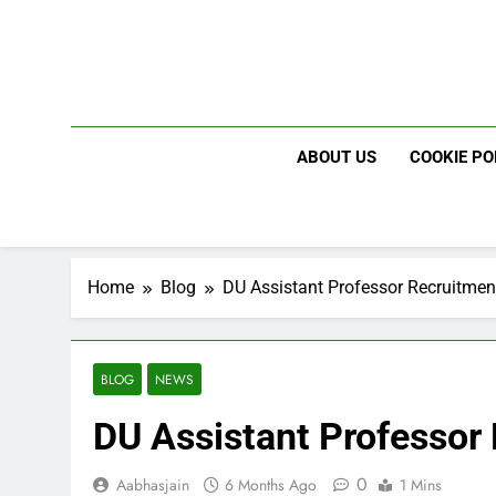
Skip
to
content
ABOUT US
COOKIE PO
Home
Blog
DU Assistant Professor Recruitme
BLOG
NEWS
DU Assistant Professor
0
Aabhasjain
6 Months Ago
1 Mins