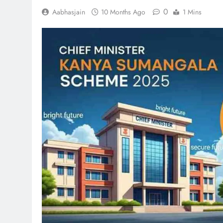
0
Aabhasjain
10 Months Ago
1 Mins