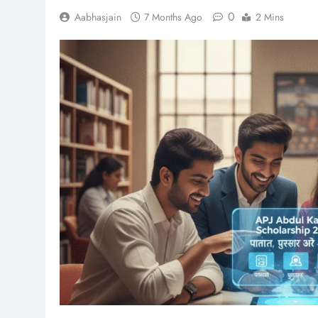
0
Aabhasjain
7 Months Ago
2 Mins