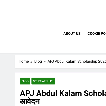
Skip
to
content
ABOUT US
COOKIE PO
Home
Blog
APJ Abdul Kalam Scholarship 2026 पा
BLOG
SCHOLARSHIPS
APJ Abdul Kalam Scholars
आवेदन