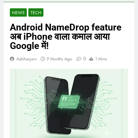
NEWS
TECH
Android NameDrop feature
अब iPhone वाला कमाल आया
Google में!
0
Aabhasjain
9 Months Ago
1 Mins